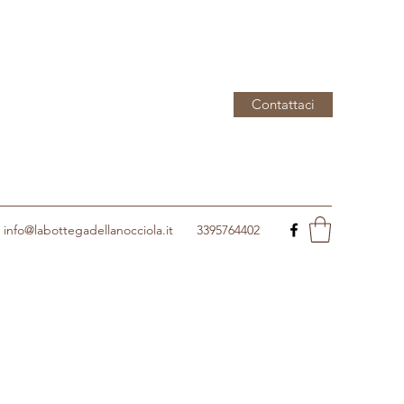
Contattaci
info@labottegadellanocciola.it
3395764402