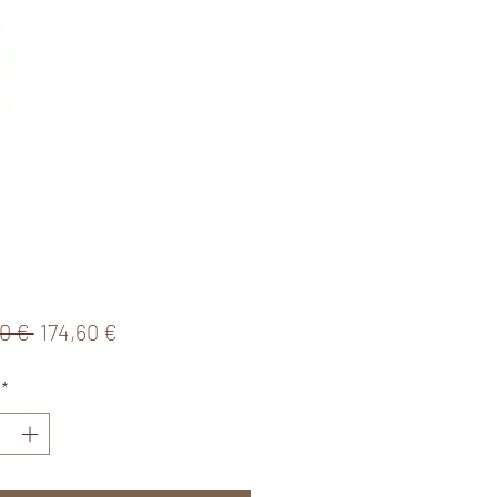
Standardpreis
Sale-
0 € 
174,60 €
Preis
*