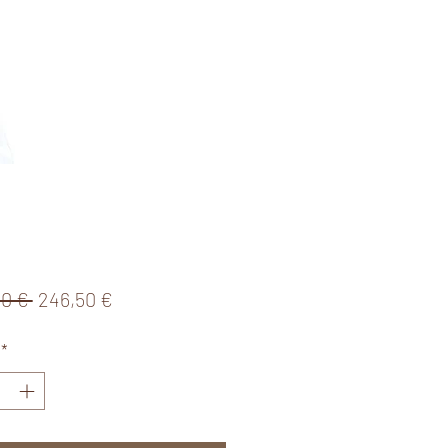
Standardpreis
Sale-
50 € 
246,50 €
Preis
*