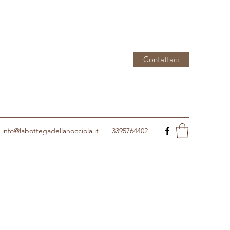
Contattaci
info@labottegadellanocciola.it
3395764402