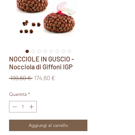
NOCCIOLE IN GUSCIO -
Nocciola di Giffoni IGP
Prezzo
Prezzo
 199,60 € 
174,60 €
regolare
scontato
Quantità
*
Aggiungi al carrello